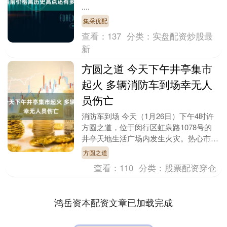
....
集采优配
查看：
137
分类：
实盘配资炒股最
新
方圆之道 今天下午井亭集市
起火 多辆消防车到场幸无人
员伤亡
消防车到场 今天（1月26日）下午4时许
方圆之道，位于闵行区虹泉路1078号的
井亭天地生活广场内发生火灾。热心市民
报警后，多辆消防车开赴现场。经消防队
方圆之道
员紧急处置....
查看：
110
分类：
股票配资穿仓
鸿岳资本配资文章已加载完成