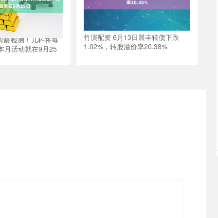
竹演配资 6月13日晨丰转债下跌
费骨龄检测！儿科将每
1.02%，转股溢价率20.38%
本月活动就在9月25