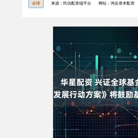
全球
来源：民信配资端平台
网站：鸿岳资本配资
深证成指
14311.01
9.68
1.02%
200.89
1