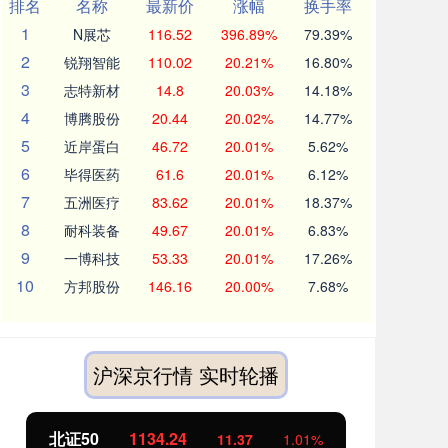
排名
名称
最新价
涨幅
换手率
1
N展芯
116.52
396.89%
79.39%
2
锐翔智能
110.02
20.21%
16.80%
3
志特新材
14.8
20.03%
14.18%
4
博腾股份
20.44
20.02%
14.77%
5
近岸蛋白
46.72
20.01%
5.62%
6
毕得医药
61.6
20.01%
6.12%
7
五洲医疗
83.62
20.01%
18.37%
8
耐科装备
49.67
20.01%
6.83%
9
一博科技
53.33
20.01%
17.26%
10
方邦股份
146.16
20.00%
7.68%
沪深京行情 实时轮播
北证50
1134.24
创
11.37
1.01%