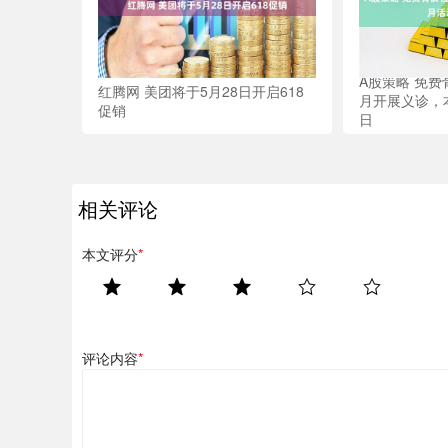
A股策略 免
红腾网 美团将于5月28日开启618
月开展义诊，
促销
日
相关评论
本文评分
*
评论内容
*