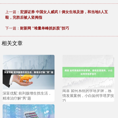
上一篇：
宏源证券 中国女人威武！俩女生埃及游，和当地5人互
殴，完胜后被人竖拇指
下一篇：
财新网 “堆量单峰抓妖股”技巧
相关文章
闻喜 如何系统的学塔罗牌，感
深富优配 前列腺增生扰生活，
情发展案例，小白如何学塔罗技
精准治疗解“男”题
巧