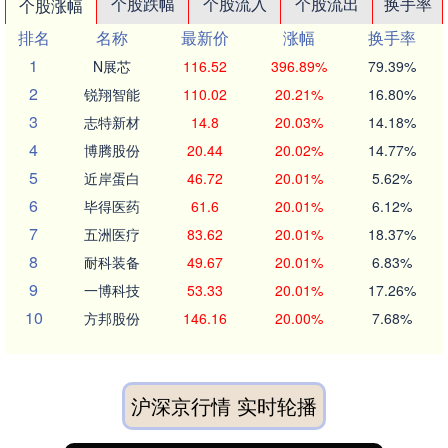
个股跌幅
个股流入
个股流出
换手率
个股涨幅
排名
名称
最新价
涨幅
换手率
1
N展芯
116.52
396.89%
79.39%
2
锐翔智能
110.02
20.21%
16.80%
3
志特新材
14.8
20.03%
14.18%
4
博腾股份
20.44
20.02%
14.77%
5
近岸蛋白
46.72
20.01%
5.62%
6
毕得医药
61.6
20.01%
6.12%
7
五洲医疗
83.62
20.01%
18.37%
8
耐科装备
49.67
20.01%
6.83%
9
一博科技
53.33
20.01%
17.26%
10
方邦股份
146.16
20.00%
7.68%
沪深京行情 实时轮播