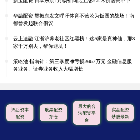
新宝配资 日本东京1月物价同比上涨2% 米价居高不下
华融配资 樊振东发文呼吁体育不该沦为饭圈的战场！南
都曾发起联合倡议
云上速融 江浙沪养老社区红黑榜！这5家是真神仙，那3
家千万别去，帮你避坑！
策略池 指南针：第三季度净亏损2657万元 金融信息服
务业务、证券业务收入大幅增长
最大的合
鸿岳资本
股票配资
实盘配资
法配资平
配资
穿仓
炒股最新
台