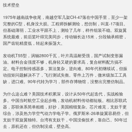
技术壁垒
1975年越南战争收尾，南越空军几架CH-47落在中国手里，至少一架
完整的C型，机身没大损。工程师拆解测绘，想仿制，叫直-17项目。
但基础薄弱，工业水平跟不上，测绘了几年，样件组装不稳。双旋翼
系统最难，前后桨叶得完美同步，传动轴长达15米，分段轴承精密，
国产齿轮精度低，转起来振荡大。
发动机T55型，涡轴2800千瓦，叶片高温耐受强，国产试制变形漏
油。材料合金强度不够，机身轻又硬的要求高，复合材料配方搞不
定。电子控制传感器多，算法复杂，逆向难。80年代初继续试，但振
动扭矩问题解决不了，飞行测试失衡。零件上万件，微米级加工工具
缺，进口难。90年代转为学习，部件存博物馆，没整出完整仿制品。
为什么这么难？美国技术积累深，设计从50年代起迭代，实战检验
多。中国当时航空工业起步晚，发动机材料传动都短板。相比苏联武
器，苏联体系简单粗糙，好抄，美国精细复杂。芯片难克，支奴干更
综合，涉及热力学空气动力学电子学。俄罗斯米-26单旋翼容易些，但
支奴干双旋翼独特。台湾有支奴干，中国没偷技术，靠自己。50年过
去，原机还在，但仿制没成，壁垒高。