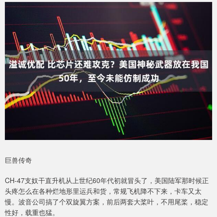
巨兽传奇
CH-47支奴干直升机从上世纪60年代初就冒头了，美国陆军那时候正
头疼怎么在各种烂地形里运兵和货，常规飞机降不下来，卡车又太
慢。波音公司搞了个双旋翼方案，前后两套大桨叶，不用尾桨，稳定
性好，载重也猛。