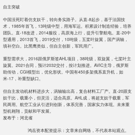
自主突破
中国没死盯着仿支奴干，转向务实路子。从直-8起步，基于法国技
术，1985年首飞，13吨级中型，用海军运。积累设计制造经验，培养
团队。直-18改进，2014服役，高原海上行，提升引擎航电。直-20中
型通用，2013首飞，2019交付，10吨级，五桨叶旋翼，国产涡轴，
填补空白。比黑鹰类似，但自主创新，军民用广。
重型需求大，2016跟俄罗斯签AHL项目，38吨级，双旋翼，七桨叶主
旋翼。2021合同，预计2032交付，按计划推进。AVIC主导，俄罗斯
助传动，CGI模型出，优化形状。中国有450多架俄系直升机，如
米-17，补重型缺口。
但自主发动机材料进步大，涡轴输出高，复合材料工厂产。直-20跟支
奴干比，载重小，但灵活，适合高原。AHL成，将超支奴干载重，军
民两用。航空工业从引进到创新，体系完善，国家实力体现。未来重
型机翱翔，贡献和平发展。
发布于：河北省
鸿岳资本配资提示：文章来自网络，不代表本站观点。