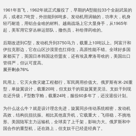
1961年首飞，1962年就正式服役了，早期的A型能拉33个全副武装的
兵，或者2.7吨货，外挂能到6吨多。发动机用涡轴的，功率大，机身
轻巧耐造，用铝合金啥的材料。越南战场上它大显身手，从1965年
起，美军用它穿丛林运部队，撤伤员，补给弹药啥的。
后期改进到C型，发动机升到3750马力，载重上10吨以上。阿富汗和
伊拉克那边，它在山区沙漠里也扛得住，高原性能不错。全球好多国
家都买了，英国日本韩国这些盟友，还有埃及摩洛哥啥的，美国出口
管得严，但认可度高。
展开剩余76%
民用上，它灭火救灾建工程都行，军民两用价值大。俄罗斯有米-26重
型，单旋翼设计，载重20吨，但支奴干的双旋翼更灵活。支奴干到现
在还升级，F型数字舱，载重24吨，服役60多年了，还没退役计划。
为什么这么牛？就是设计理念先进，旋翼同步传动系统精密，发动机
高效，结构抗扭抗振。相比其他直升机，它载重大，飞得稳，不挑地
形。美国陆军主力运输机，全球卖了上千架，影响力大。俄罗斯和中
国合作的重型机，还在路上，但支奴干已经是经典了。